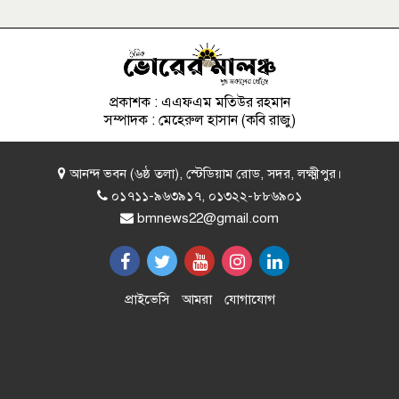
মানলে ‍‍`বিগ প্রব্লেমস‍‍`
হাসান মাহমুদ-নওফেলসহ ২২ জনের
বিচার শুরুর আদেশ
প্রকাশক : এএফএম মতিউর রহমান
সম্পাদক : মেহেরুল হাসান (কবি রাজু)
বাংলাদেশে ফুটবল নিয়ে আবেগ দেখে
আনন্দ ভবন (৬ষ্ঠ তলা), স্টেডিয়াম রোড, সদর, লক্ষ্মীপুর।
বিস্মিত মার্কিন কূটনৈতিক
০১৭১১-৯৬৩৯১৭, ০১৩২২-৮৮৬৯০১
bmnews22@gmail.com
নবম ব্যালন ডি’অরের দৌড়ে মেসি,
রোনালদোসহ তালিকায় আছেন যারা
প্রাইভেসি
আমরা
যোগাযোগ
ঘুমন্ত স্বামীর বিশেষ অঙ্গ কেটে দেওয়ার
অভিযোগ, স্ত্রী আটক