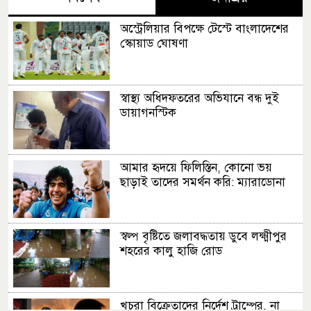
অস্ট্রেলিয়ার বিপক্ষে টেস্টে বাংলাদেশের
স্কোয়াড ঘোষণা
স্বাস্থ্য অধিদফতরের অভিযানে বন্ধ দুই
ডায়াগনস্টিক
আমার হৃদয়ে ফিলিস্তিন, কোনো ভয়
ছাড়াই তাদের সমর্থন করি: ম্যারাডোনা
স্বল্প বৃষ্টিতে জলাবদ্ধতায় ডুবে লক্ষ্মীপুর
শহরের কালু হাজি রোড
খুচরা বিক্রেতাদের নির্দেশ ট্রাম্পের, না