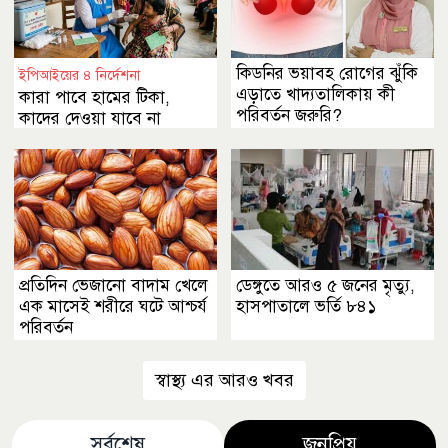
কিডনির ভয়াবহ রোগের ঝুঁকি
ইপিআইয়ের ৪ নির্দেশনা
এড়াতে খাদ্যতালিকায় কী
কারা পাবে হামের টিকা,
পরিবর্তন জরুরি?
কাদের দেওয়া যাবে না
প্রতিদিন ভেজানো বাদাম খেলে
ডেঙ্গুতে আরও ৫ জনের মৃত্যু,
এক মাসেই শরীরে ঘটে আশ্চর্য
হাসপাতালে ভর্তি ৮৪১
পরিবর্তন
স্বাস্থ্য এর আরও খবর
সর্বশেষ
জনপ্রিয়