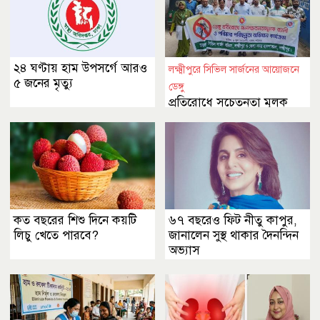
২৪ ঘণ্টায় হাম উপসর্গে আরও
লক্ষ্মীপুরে সিভিল সার্জনের আয়োজনে
৫ জনের মৃত্যু
ডেঙ্গু
প্রতিরোধে সচেতনতা মূলক
র‍্যালী ও পরিষ্কার পরিচ্ছন্ন
অভিযান
কত বছরের শিশু দিনে কয়টি
৬৭ বছরেও ফিট নীতু কাপুর,
লিচু খেতে পারবে?
জানালেন সুস্থ থাকার দৈনন্দিন
অভ্যাস