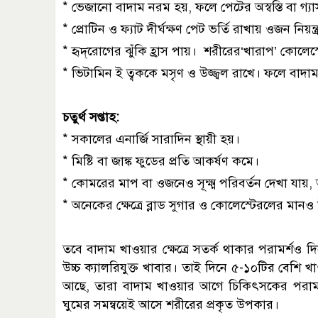
* ভেজানো বাদাম নরম হয়, ফলে পেটের অস্বস্তি বা গ্য
* প্রোটিন ও ফ্যাট দীর্ঘক্ষণ পেট ভর্তি রাখায় ওজন নিয়ন
* হৃদ্‌রোগের ঝুঁকি হ্রাস পায়। শরীরের‘খারাপ’ কোলেস
* ভিটামিন ই ত্বককে মসৃণ ও উজ্জ্বল রাখে। ফলে বাদাম
চতুর্থ সপ্তাহ:
* সকালের এনার্জি সারাদিন স্থায়ী হয়।
* মিষ্টি বা জাঙ্ক ফুডের প্রতি আকর্ষণ কমে।
* কোমরের মাপ বা ওজনেও সূক্ষ্ম পরিবর্তন দেখা যায়, 
* অনেকের ক্ষেত্রে ব্লাড সুগার ও কোলেস্টেরলের মানও
তবে বাদাম খাওয়ার ক্ষেত্রে সতর্ক থাকার পরামর্শও দিয়
উচ্চ ক্যালরিযুক্ত খাবার। তাই দিনে ৫-১০টির বেশি 
আছে, তারা বাদাম খাওয়ার আগে চিকিৎসকের পরামর্শ
ঘুমের সমন্বয়েই আসে শরীরের প্রকৃত উপকার।