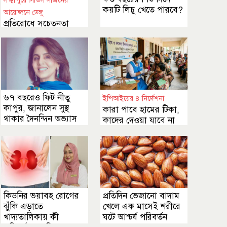
লক্ষ্মীপুরে সিভিল সার্জনের
কয়টি লিচু খেতে পারবে?
আয়োজনে ডেঙ্গু
প্রতিরোধে সচেতনতা
মূলক র‍্যালী ও পরিষ্কার
পরিচ্ছন্ন অভিযান
৬৭ বছরেও ফিট নীতু
ইপিআইয়ের ৪ নির্দেশনা
কাপুর, জানালেন সুস্থ
কারা পাবে হামের টিকা,
থাকার দৈনন্দিন অভ্যাস
কাদের দেওয়া যাবে না
কিডনির ভয়াবহ রোগের
প্রতিদিন ভেজানো বাদাম
ঝুঁকি এড়াতে
খেলে এক মাসেই শরীরে
খাদ্যতালিকায় কী
ঘটে আশ্চর্য পরিবর্তন