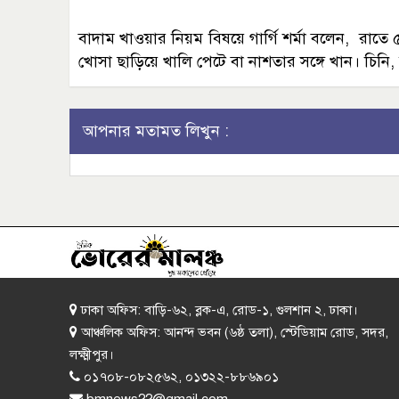
বাদাম খাওয়ার নিয়ম বিষয়ে গার্গি শর্মা বলেন, রাত
খোসা ছাড়িয়ে খালি পেটে বা নাশতার সঙ্গে খান। চিনি
আপনার মতামত লিখুন :
ঢাকা অফিস: বাড়ি-৬২, ব্লক-এ, রোড-১, গুলশান ২, ঢাকা।
আঞ্চলিক অফিস: আনন্দ ভবন (৬ষ্ঠ তলা), স্টেডিয়াম রোড, সদর,
লক্ষ্মীপুর।
০১৭০৮-০৮২৫৬২, ০১৩২২-৮৮৬৯০১