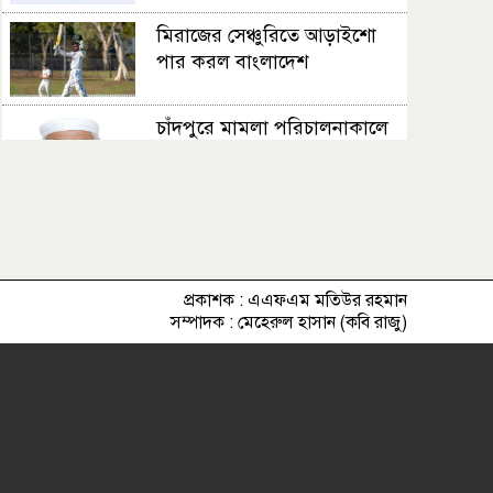
মিরাজের সেঞ্চুরিতে আড়াইশো
পার করল বাংলাদেশ
চাঁদপুরে মামলা পরিচালনাকালে
আইনজীবীর মৃত্যু
‘ত্রুটি’র বিষয়ে মুক্তিযুদ্ধ
মন্ত্রণালয়ের দুঃখ প্রকাশ
প্রকাশক : এএফএম মতিউর রহমান
অস্ট্রেলিয়ার বিপক্ষে টেস্টে
সম্পাদক : মেহেরুল হাসান (কবি রাজু)
বাংলাদেশের স্কোয়াড ঘোষণা
স্বাস্থ্য অধিদফতরের অভিযানে বন্ধ
দুই ডায়াগনস্টিক