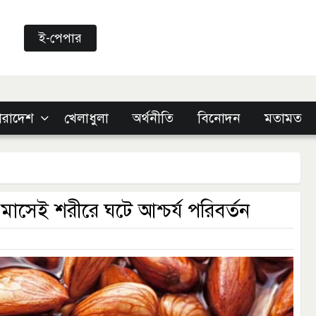
ই-পেপার
ারাদেশ
খেলাধুলা
অর্থনীতি
বিনোদন
মতামত
াসেই শরীরে ঘটে আশ্চর্য পরিবর্তন