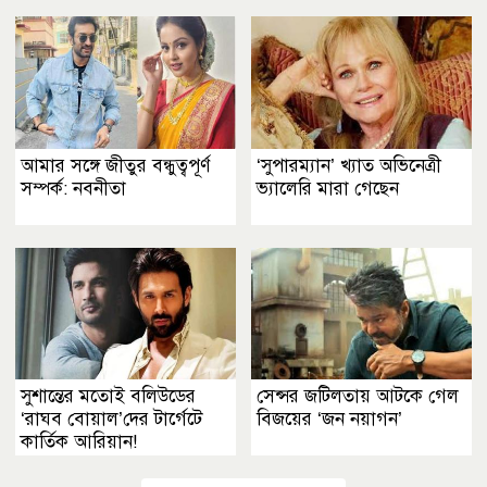
আমার সঙ্গে জীতুর বন্ধুত্বপূর্ণ
‘সুপারম্যান’ খ্যাত অভিনেত্রী
সম্পর্ক: নবনীতা
ভ্যালেরি মারা গেছেন
সুশান্তের মতোই বলিউডের
সেন্সর জটিলতায় আটকে গেল
‘রাঘব বোয়াল’দের টার্গেটে
বিজয়ের ‘জন নয়াগন’
কার্তিক আরিয়ান!