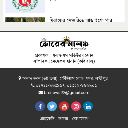
মিরাজের সেঞ্চুরিতে আড়াইশো পার
করল বাংলাদেশ
চাঁদপুরে মামলা পরিচালনাকালে
আইনজীবীর মৃত্যু
প্রকাশক : এএফএম মতিউর রহমান
সম্পাদক : মেহেরুল হাসান (কবি রাজু)
‘ত্রুটি’র বিষয়ে মুক্তিযুদ্ধ মন্ত্রণালয়ের দুঃখ
আনন্দ ভবন (৬ষ্ঠ তলা), স্টেডিয়াম রোড, সদর, লক্ষ্মীপুর।
প্রকাশ
০১৭১১-৯৬৩৯১৭, ০১৩২২-৮৮৬৯০১
bmnews22@gmail.com
অস্ট্রেলিয়ার বিপক্ষে টেস্টে বাংলাদেশের
স্কোয়াড ঘোষণা
প্রাইভেসি
আমরা
যোগাযোগ