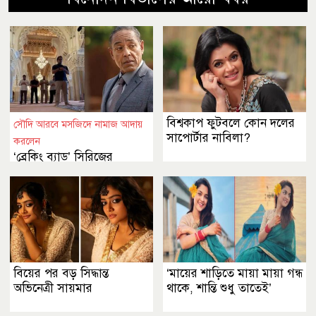
বিশ্বকাপ ফুটবলে কোন দলের
সৌদি আরবে মসজিদে নামাজ আদায়
সাপোর্টার নাবিলা?
করলেন
‘ব্রেকিং ব্যাড’ সিরিজের
অভিনেতা জিয়ানকার্লো
বিয়ের পর বড় সিদ্ধান্ত
‘মায়ের শাড়িতে মায়া মায়া গন্ধ
অভিনেত্রী সায়মার
থাকে, শান্তি শুধু তাতেই’