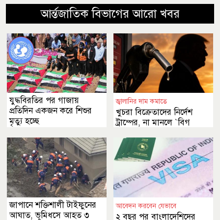
আর্ন্তজাতিক বিভাগের আরো খবর
যুদ্ধবিরতির পর গাজায়
জ্বালানির দাম কমাতে
প্রতিদিন একজন করে শিশুর
খুচরা বিক্রেতাদের নির্দেশ
মৃত্যু হচ্ছে
ট্রাম্পের, না মানলে ‍‍`বিগ
প্রব্লেমস‍‍`
জাপানে শক্তিশালী টাইফুনের
আবেদন করবেন যেভাবে
আঘাত, ভূমিধসে আহত ৩
২ বছর পর বাংলাদেশিদের