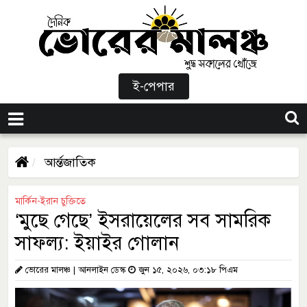
ই-পেপার
আর্ন্তজাতিক
মার্কিন-ইরান চুক্তিতে
‘মুছে গেছে’ ইসরায়েলের সব সামরিক
সাফল্য: ইয়াইর গোলান
ভোরের মালঞ্চ | আনলাইন ডেস্ক
জুন ১৫, ২০২৬, ০৩:১৮ পিএম