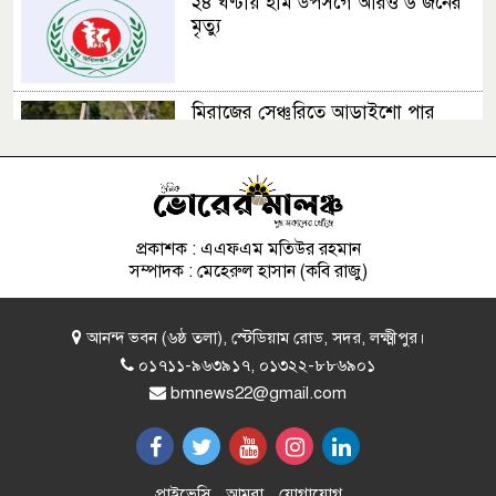
২৪ ঘণ্টায় হাম উপসর্গে আরও ৬ জনের
মৃত্যু
মিরাজের সেঞ্চুরিতে আড়াইশো পার
করল বাংলাদেশ
চাঁদপুরে মামলা পরিচালনাকালে
আইনজীবীর মৃত্যু
প্রকাশক : এএফএম মতিউর রহমান
সম্পাদক : মেহেরুল হাসান (কবি রাজু)
‘ত্রুটি’র বিষয়ে মুক্তিযুদ্ধ মন্ত্রণালয়ের দুঃখ
আনন্দ ভবন (৬ষ্ঠ তলা), স্টেডিয়াম রোড, সদর, লক্ষ্মীপুর।
প্রকাশ
০১৭১১-৯৬৩৯১৭, ০১৩২২-৮৮৬৯০১
bmnews22@gmail.com
অস্ট্রেলিয়ার বিপক্ষে টেস্টে বাংলাদেশের
স্কোয়াড ঘোষণা
প্রাইভেসি
আমরা
যোগাযোগ