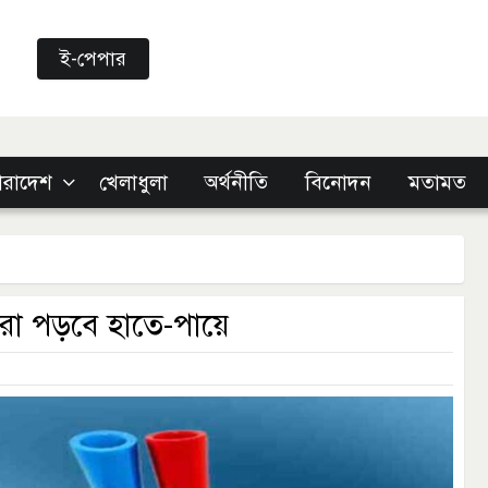
ই-পেপার
ারাদেশ
খেলাধুলা
অর্থনীতি
বিনোদন
মতামত
রা পড়বে হাতে-পায়ে