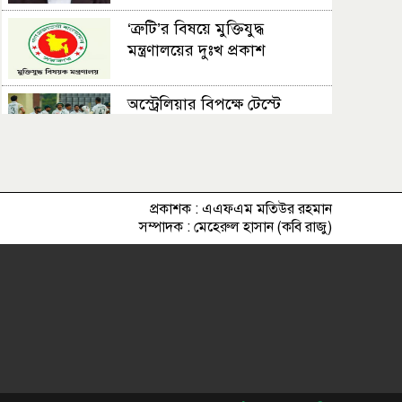
‘ত্রুটি’র বিষয়ে মুক্তিযুদ্ধ
মন্ত্রণালয়ের দুঃখ প্রকাশ
অস্ট্রেলিয়ার বিপক্ষে টেস্টে
বাংলাদেশের স্কোয়াড ঘোষণা
স্বাস্থ্য অধিদফতরের অভিযানে বন্ধ
দুই ডায়াগনস্টিক
প্রকাশক : এএফএম মতিউর রহমান
সম্পাদক : মেহেরুল হাসান (কবি রাজু)
আমার হৃদয়ে ফিলিস্তিন, কোনো
ভয় ছাড়াই তাদের সমর্থন করি:
ম্যারাডোনা
স্বল্প বৃষ্টিতে জলাবদ্ধতায় ডুবে
লক্ষ্মীপুর শহরের কালু হাজি রোড