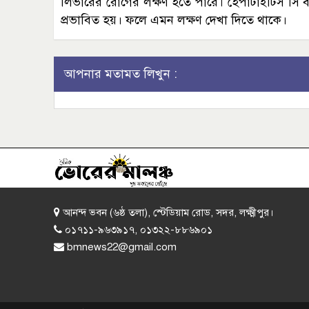
লিভারের রোগের লক্ষণ হতে পারে। হেপাটাইটিস সি বা 
প্রভাবিত হয়। ফলে এমন লক্ষণ দেখা দিতে থাকে।
আপনার মতামত লিখুন :
আনন্দ ভবন (৬ষ্ঠ তলা), স্টেডিয়াম রোড, সদর, লক্ষ্মীপুর।
০১৭১১-৯৬৩৯১৭, ০১৩২২-৮৮৬৯০১
bmnews22@gmail.com