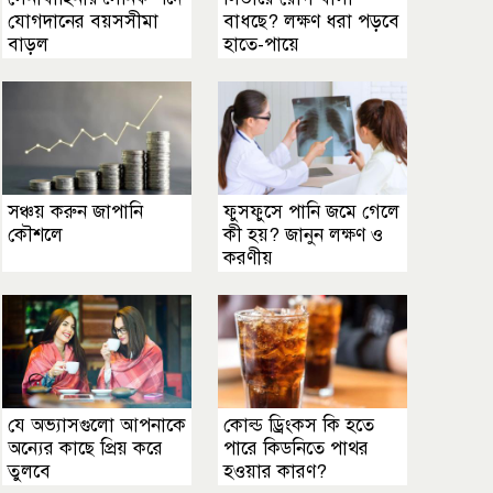
যোগদানের বয়সসীমা
বাধছে? লক্ষণ ধরা পড়বে
বাড়ল
হাতে-পায়ে
সঞ্চয় করুন জাপানি
ফুসফুসে পানি জমে গেলে
কৌশলে
কী হয়? জানুন লক্ষণ ও
করণীয়
যে অভ্যাসগুলো আপনাকে
কোল্ড ড্রিংকস কি হতে
অন্যের কাছে প্রিয় করে
পারে কিডনিতে পাথর
তুলবে
হওয়ার কারণ?