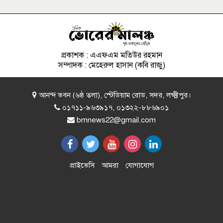
করল বাংলাদেশ
চাঁদপুরে মামলা পরিচালনাকালে
আইনজীবীর মৃত্যু
প্রকাশক : এএফএম মতিউর রহমান
সম্পাদক : মেহেরুল হাসান (কবি রাজু)
‘ত্রুটি’র বিষয়ে মুক্তিযুদ্ধ মন্ত্রণালয়ের দুঃখ
আনন্দ ভবন (৬ষ্ঠ তলা), স্টেডিয়াম রোড, সদর, লক্ষ্মীপুর।
প্রকাশ
০১৭১১-৯৬৩৯১৭, ০১৩২২-৮৮৬৯০১
bmnews22@gmail.com
অস্ট্রেলিয়ার বিপক্ষে টেস্টে বাংলাদেশের
স্কোয়াড ঘোষণা
প্রাইভেসি
আমরা
যোগাযোগ
স্বাস্থ্য অধিদফতরের অভিযানে বন্ধ দুই
ডায়াগনস্টিক