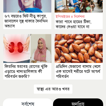
৬৭ বছরেও ফিট নীতু কাপুর,
ইপিআইয়ের ৪ নির্দেশনা
জানালেন সুস্থ থাকার দৈনন্দিন
কারা পাবে হামের টিকা,
অভ্যাস
কাদের দেওয়া যাবে না
কিডনির ভয়াবহ রোগের ঝুঁকি
প্রতিদিন ভেজানো বাদাম খেলে
এড়াতে খাদ্যতালিকায় কী
এক মাসেই শরীরে ঘটে আশ্চর্য
পরিবর্তন জরুরি?
পরিবর্তন
স্বাস্থ্য এর আরও খবর
সর্বশেষ
জনপ্রিয়